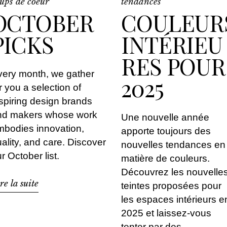
ups de coeur
tendances
OCTOBER
COULEUR
PICKS
INTÉRIEU
RES POUR
very month, we gather
2025
r you a selection of
spiring design brands
nd makers whose work
Une nouvelle année
bodies innovation,
apporte toujours des
ality, and care. Discover
nouvelles tendances en
r October list.
matière de couleurs.
Découvrez les nouvelle
re la suite
teintes proposées pour
les espaces intérieurs e
2025 et laissez-vous
tenter par des