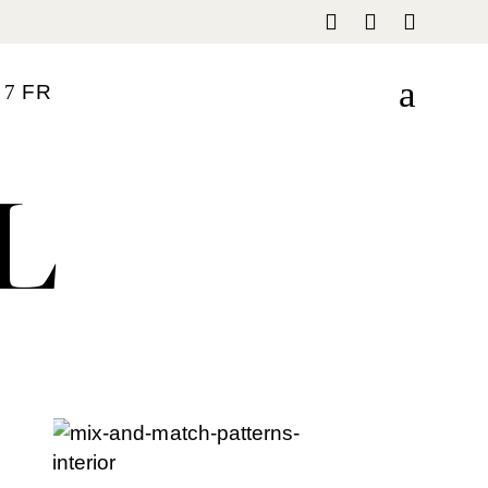
F
R
L
EN
IT