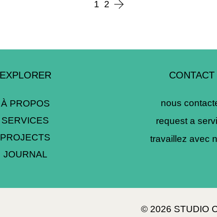
1
2
EXPLORER
CONTACT
nous contact
À PROPOS
SERVICES
request a serv
PROJECTS
travaillez avec 
JOURNAL
© 2026 STUDIO