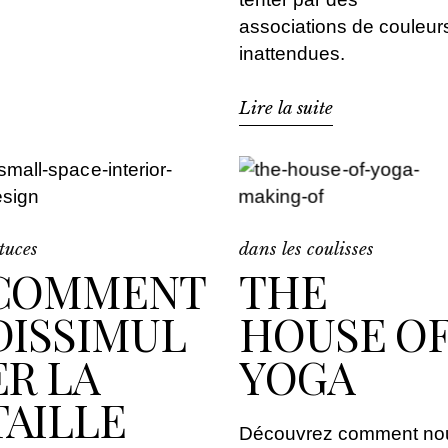
associations de couleur
inattendues.
Lire la suite
tuces
dans les coulisses
COMMENT
THE
DISSIMUL
HOUSE O
ER LA
YOGA
TAILLE
Découvrez comment no