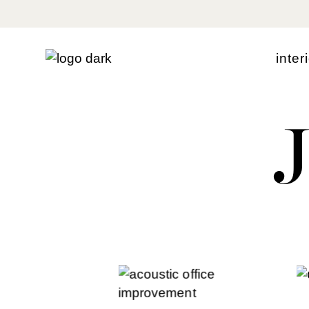
i
n
t
e
r
i