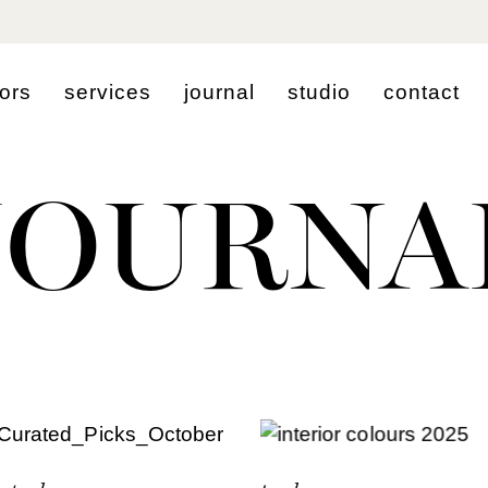
o
r
s
s
e
r
v
i
c
e
s
j
o
u
r
n
a
l
s
t
u
d
i
o
c
o
n
t
a
c
t
JOURNA