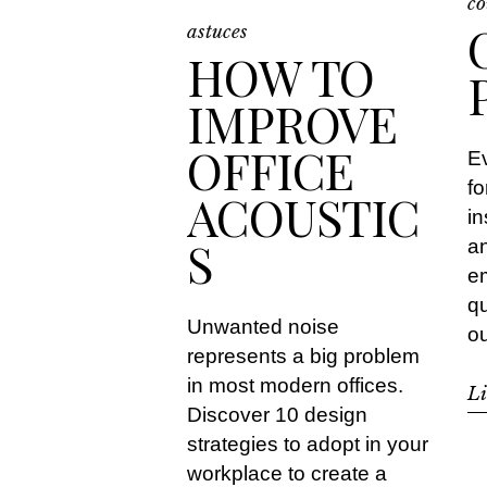
co
astuces
HOW TO
IMPROVE
OFFICE
E
fo
ACOUSTIC
in
S
a
em
qu
Unwanted noise
ou
represents a big problem
in most modern offices.
Li
Discover 10 design
strategies to adopt in your
workplace to create a