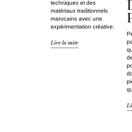
techniques et des
matériaux traditionnels
marocains avec une
expérimentation créative.
Pe
p
Lire la suite
qu
d
p
do
pi
qu
Li