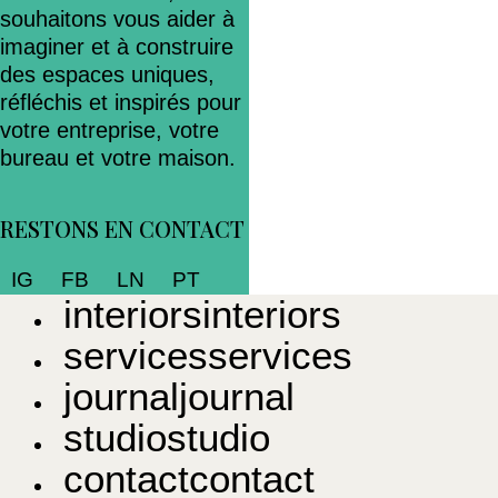
souhaitons vous aider à
imaginer et à construire
des espaces uniques,
réfléchis et inspirés pour
votre entreprise, votre
bureau et votre maison.
RESTONS EN CONTACT
IG
FB
LN
PT
i
n
t
e
r
i
o
r
s
i
n
t
e
r
i
o
r
s
s
e
r
v
i
c
e
s
s
e
r
v
i
c
e
s
j
o
u
r
n
a
l
j
o
u
r
n
a
l
s
t
u
d
i
o
s
t
u
d
i
o
c
o
n
t
a
c
t
c
o
n
t
a
c
t