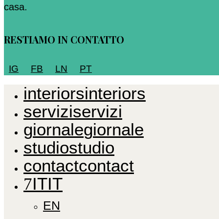
casa.
RESTIAMO IN CONTATTO
IG
FB
LN
PT
i
n
t
e
r
i
o
r
s
i
n
t
e
r
i
o
r
s
s
e
r
v
i
z
i
s
e
r
v
i
z
i
g
i
o
r
n
a
l
e
g
i
o
r
n
a
l
e
s
t
u
d
i
o
s
t
u
d
i
o
c
o
n
t
a
c
t
c
o
n
t
a
c
t
I
T
I
T
EN