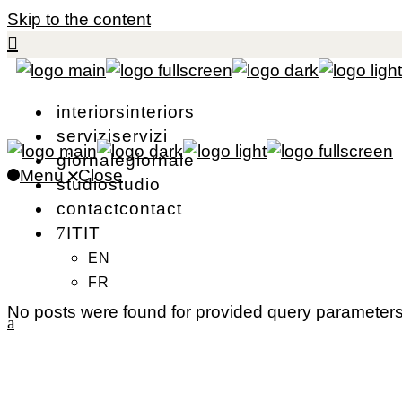
Skip to the content
i
n
t
e
r
i
o
r
s
i
n
t
e
r
i
o
r
s
s
e
r
v
i
z
i
s
e
r
v
i
z
i
g
i
o
r
n
a
l
e
g
i
o
r
n
a
l
e
Menu
Close
s
t
u
d
i
o
s
t
u
d
i
o
c
o
n
t
a
c
t
c
o
n
t
a
c
t
I
T
I
T
EN
FR
No posts were found for provided query parameters