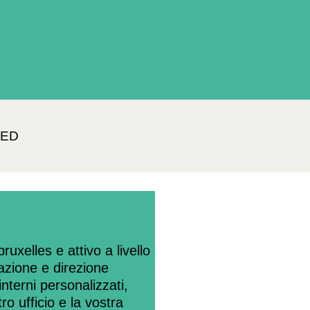
VED
uxelles e attivo a livello
azione e direzione
nterni personalizzati,
tro ufficio e la vostra