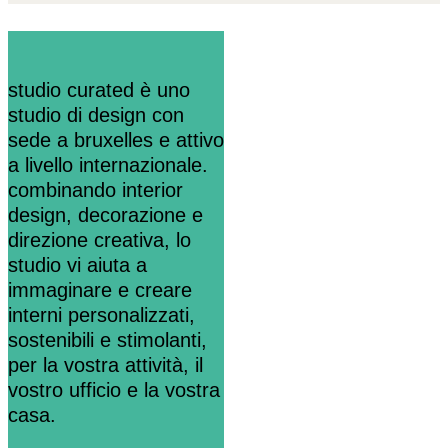
studio curated è uno
studio di design con
sede a bruxelles e attivo
a livello internazionale.
combinando interior
design, decorazione e
direzione creativa, lo
studio vi aiuta a
immaginare e creare
interni personalizzati,
sostenibili e stimolanti,
per la vostra attività, il
vostro ufficio e la vostra
casa.